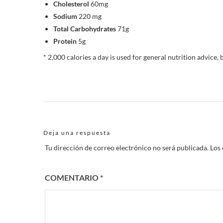
Cholesterol
60mg
Sodium
220 mg
Total Carbohydrates
71g
Protein
5g
* 2,000 calories a day is used for general nutrition advice, 
Deja una respuesta
Tu dirección de correo electrónico no será publicada.
Los
COMENTARIO
*