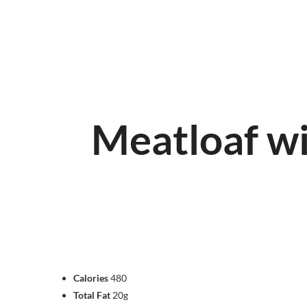
Meatloaf w
Calories
480
Total Fat
20g