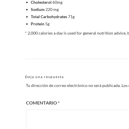
Cholesterol
60mg
Sodium
220 mg
Total Carbohydrates
71g
Protein
5g
* 2,000 calories a day is used for general nutrition advice, 
Deja una respuesta
Tu dirección de correo electrónico no será publicada.
Los
COMENTARIO
*