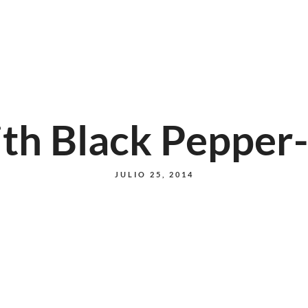
Inicio
Conó
ith Black Peppe
JULIO 25, 2014