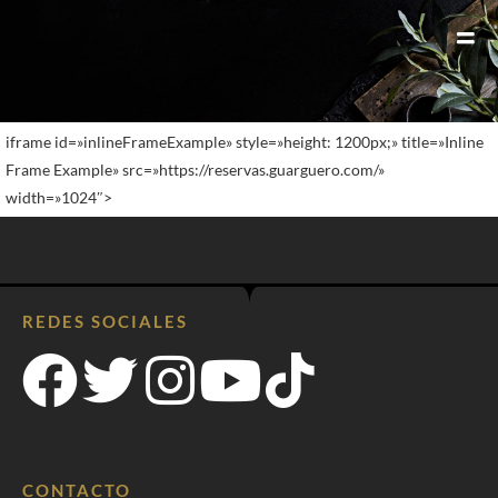
iframe id=»inlineFrameExample» style=»height: 1200px;» title=»Inline
Frame Example» src=»https://reservas.guarguero.com/»
width=»1024″>
REDES SOCIALES
CONTACTO